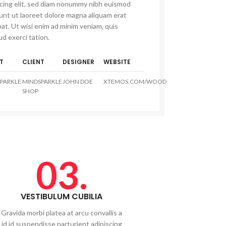
scing elit, sed diam nonummy nibh euismod
dunt ut laoreet dolore magna aliquam erat
at. Ut wisi enim ad minim veniam, quis
d exerci tation.
T
CLIENT
DESIGNER
WEBSITE
PARKLE
MINDSPARKLE
JOHN DOE
XTEMOS.COM/WOOD
SHOP
03.
VESTIBULUM CUBILIA
Gravida morbi platea at arcu convallis a
id id suspendisse parturient adipiscing