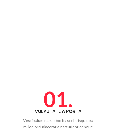
01.
VULPUTATE A PORTA
Vestibulum nam lobortis scelerisque eu
mi leo orci placerat a parturient congue