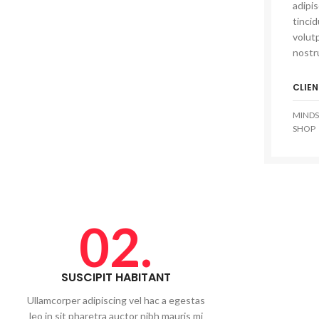
adipi
tinci
volutp
nostru
CLIEN
MINDS
SHOP
02.
SUSCIPIT HABITANT
Ullamcorper adipiscing vel hac a egestas
leo in sit pharetra auctor nibh mauris mi