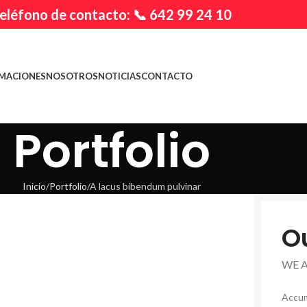
eléfono de contacto: 📞 642 99 24 10
MACIONES
NOSOTROS
NOTICIAS
CONTACTO
Portfolio
Inicio
Portfolio
A lacus bibendum pulvinar
O
WE 
Accum