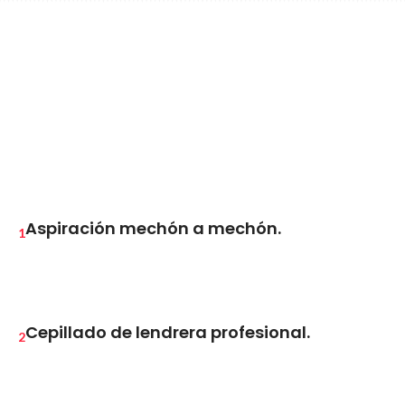
¿En que consiste el
tratamiento?
Aspiración mechón a mechón.
1
Cepillado de lendrera profesional.
2