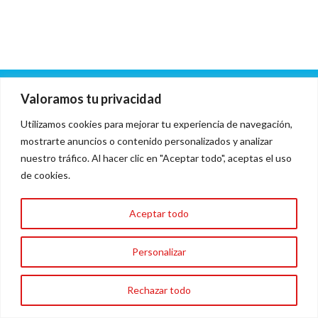
Valoramos tu privacidad
Cero piojitos / Técnicos especilistas en eliminar piojos Málaga
Utilizamos cookies para mejorar tu experiencia de navegación,
AVISO LEGAL
POLÍTICA DE COOKIES
POLÍTICA DE PRIVACIDAD
mostrarte anuncios o contenido personalizados y analizar
nuestro tráfico. Al hacer clic en "Aceptar todo", aceptas el uso
FORMACIONES
NOSOTROS
de cookies.
Sitio Realizado Por Linkasoft
Aceptar todo
Personalizar
Rechazar todo